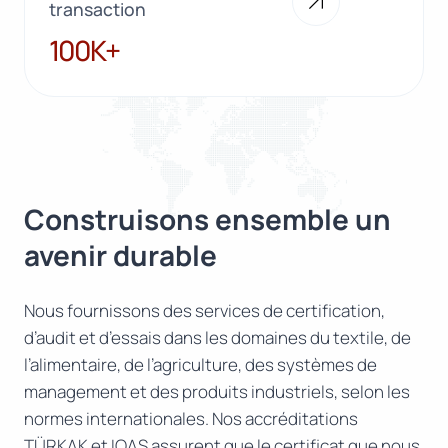
transaction
100K+
100K+
Construisons ensemble un
avenir durable
Nous fournissons des services de certification,
d’audit et d’essais dans les domaines du textile, de
l’alimentaire, de l’agriculture, des systèmes de
management et des produits industriels, selon les
normes internationales. Nos accréditations
TÜRKAK et IOAS assurent que le certificat que nous