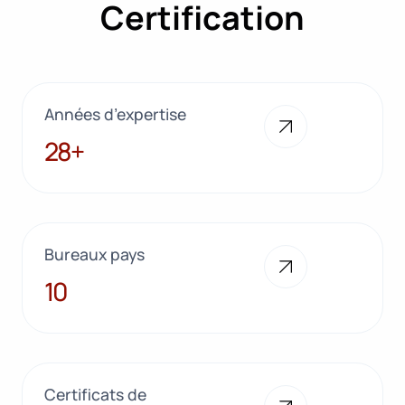
Certification
Années d’expertise
28+
28+
Bureaux pays
10
10
Certificats de