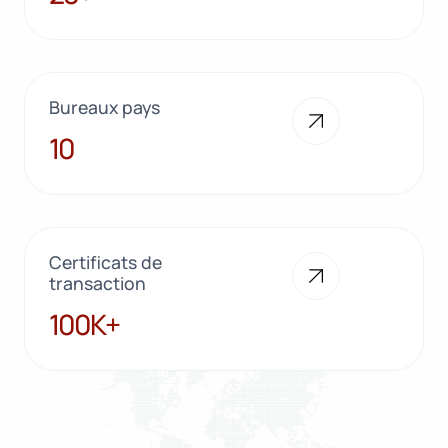
Bureaux pays
10
10
Certificats de
transaction
100K+
100K+