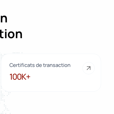
on
tion
Certificats de transaction
100K+
100K+