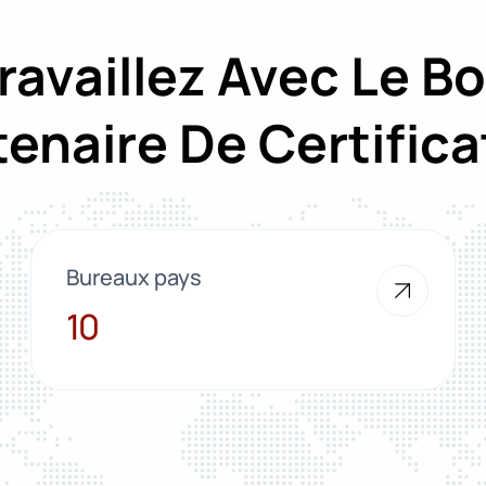
ravaillez Avec Le B
tenaire De Certifica
Bureaux pays
10
10