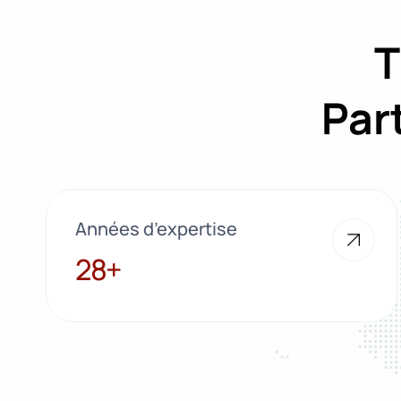
T
Par
Années d’expertise
28+
28+