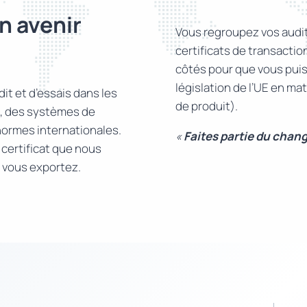
n avenir
Vous regroupez vos audits
certificats de transacti
côtés pour que vous puiss
législation de l’UE en m
it et d’essais dans les
de produit).
re, des systèmes de
normes internationales.
«
Faites partie du chan
certificat que nous
s vous exportez.