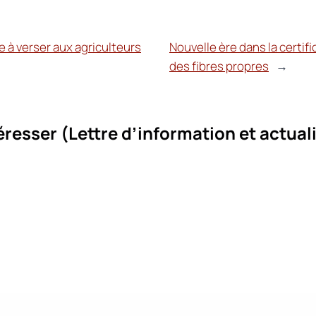
e à verser aux agriculteurs
Nouvelle ère dans la certif
des fibres propres
→
éresser (
Lettre d’information et actual