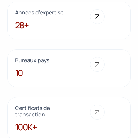
Années d’expertise
28+
28+
Bureaux pays
10
10
Certificats de
transaction
100K+
100K+