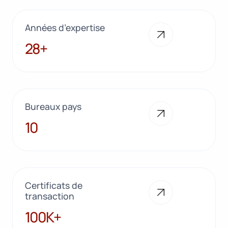
Années d’expertise
28+
28+
Bureaux pays
10
10
Certificats de
transaction
100K+
100K+