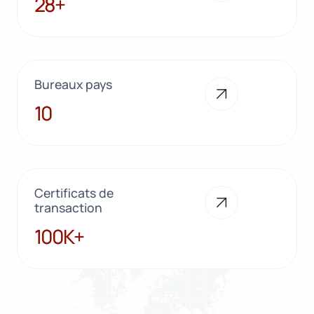
28+
Bureaux pays
10
10
Certificats de
transaction
100K+
100K+