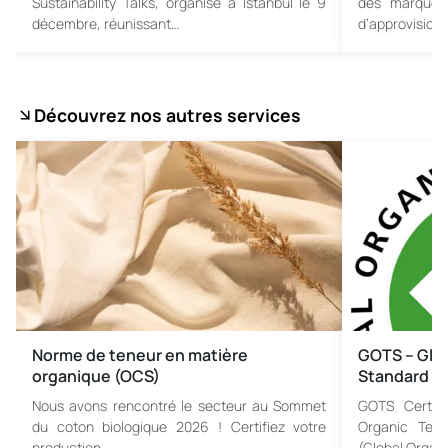
Sustainability Talks, organisé à Istanbul le 9
des marques
décembre, réunissant…
d’approvisio
Découvrez nos autres services
Norme de teneur en matière
GOTS – Glob
organique (OCS)
Standard
Nous avons rencontré le secteur au Sommet
GOTS Certifi
du coton biologique 2026 ! Certifiez votre
Organic Tex
production…
(Global Organi