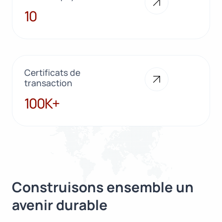
10
10
Certificats de
transaction
100K+
100K+
Construisons ensemble un
avenir durable