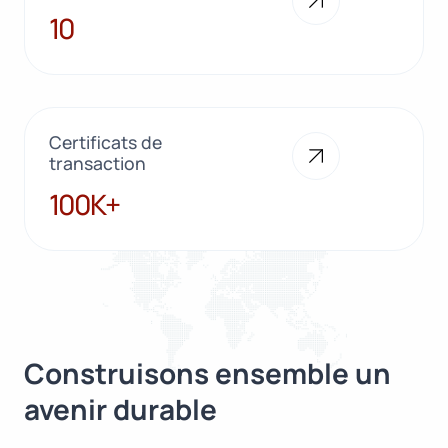
10
10
Certificats de
transaction
100K+
100K+
Construisons ensemble un
avenir durable