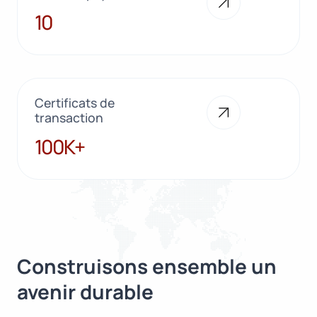
10
10
Certificats de
transaction
100K+
100K+
Construisons ensemble un
avenir durable