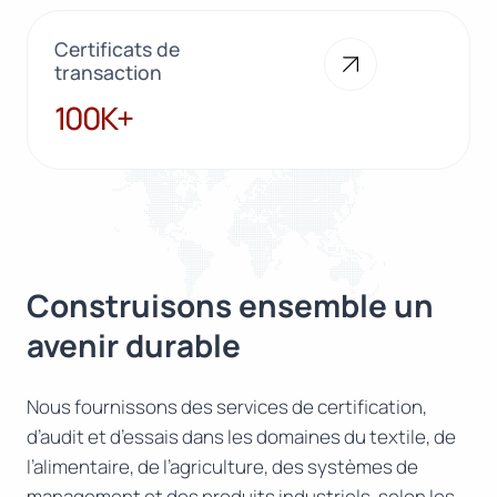
Certificats de
transaction
100K+
100K+
Construisons ensemble un
avenir durable
Nous fournissons des services de certification,
d’audit et d’essais dans les domaines du textile, de
l’alimentaire, de l’agriculture, des systèmes de
management et des produits industriels, selon les