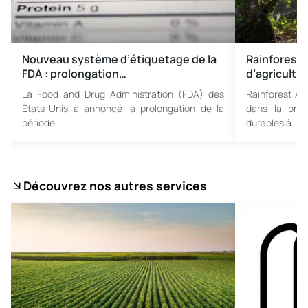
Nouveau système d’étiquetage de la
Rainforest 
FDA : prolongation…
d’agricultu
La Food and Drug Administration (FDA) des
Rainforest All
États-Unis a annoncé la prolongation de la
dans la prom
période…
durables à…
Découvrez nos autres services