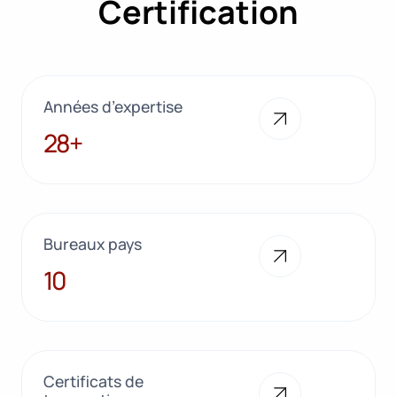
Certification
Années d’expertise
28+
28+
Bureaux pays
10
10
Certificats de