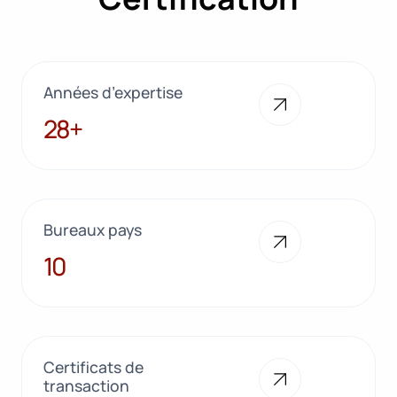
Années d’expertise
28+
28+
Bureaux pays
10
10
Certificats de
transaction