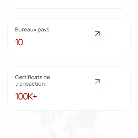
Bureaux pays
10
10
Certificats de
transaction
100K+
100K+