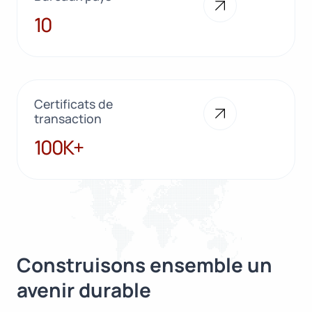
10
10
Certificats de
transaction
100K+
100K+
Construisons ensemble un
avenir durable