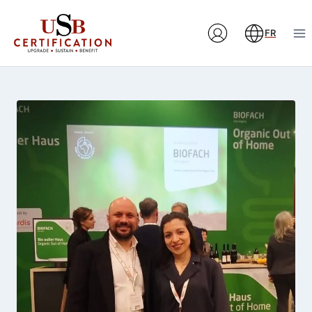
Aller
au
FR
contenu