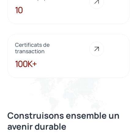
10
10
Certificats de
transaction
100K+
100K+
Construisons ensemble un
avenir durable